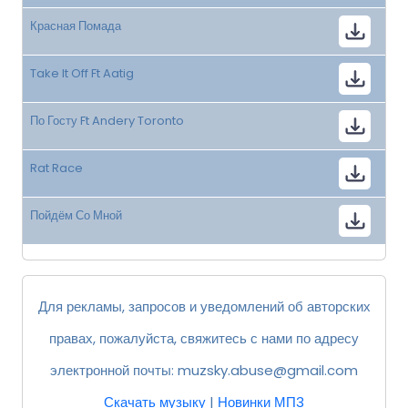
Красная Помада
Take It Off Ft Aatig
По Госту Ft Andery Toronto
Rat Race
Пойдём Со Мной
Для рекламы, запросов и уведомлений об авторских
правах, пожалуйста, свяжитесь с нами по адресу
электронной почты:
muzsky.abuse@gmail.com
Скачать музыку
|
Новинки МП3