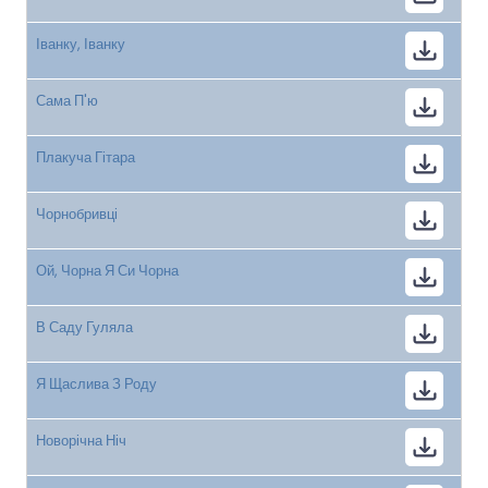
Іванку, Іванку
Сама П'ю
Плакуча Гітара
Чорнобривці
Ой, Чорна Я Си Чорна
В Саду Гуляла
Я Щаслива З Роду
Новорічна Ніч